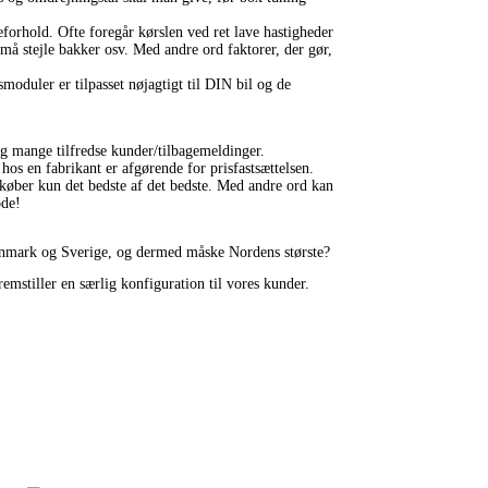
eforhold. Ofte foregår kørslen ved ret lave hastigheder
å stejle bakker osv. Med andre ord faktorer, der gør,
gsmoduler er tilpasset nøjagtigt til DIN bil og de
og mange tilfredse kunder/tilbagemeldinger.
 hos en fabrikant er afgørende for prisfastsættelsen.
ndkøber kun det bedste af det bedste. Med andre ord kan
ode!
e Danmark og Sverige, og dermed måske Nordens største?
mstiller en særlig konfiguration til vores kunder.