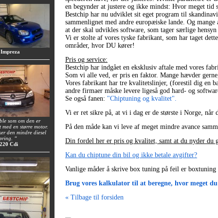
en begynder at justere og ikke mindst: Hvor meget tid 
Bestchip har nu udviklet sit eget program til skandinav
sammenlignet med andre europæiske lande. Og mange andr
at der skal udvikles software, som tager særlige hensyn
Vi er stolte af vores tyske fabrikant, som har taget dett
områder, hvor DU kører!
 Impreza
Pris og service:
Bestchip har indgået en eksklusiv aftale med vores fab
Som vi alle ved, er pris en faktor. Mange hævder gerne, a
Vores fabrikant har tre kvalitetslinjer, (forestil dig e
andre firmaer måske levere ligeså god hard- og softwa
Se også fanen:
"Chiptuning og kvalitet".
Vi er ret sikre på, at vi i dag er de største i Norge, 
 ble som om den er
På den måde kan vi leve af meget mindre avance sammenl
t med en større motor.
uker den mindre diesel
øring. “
Din fordel her er pris og kvalitet, samt at du nyder du g
 220 Cdi
Kan du chiptune din bil og ikke betale avgifter?
Vanlige måder å skrive box tuning på feil er boxtuning
Brug vores kalkulator til at beregne, hvor meget du
« Tilbage til forsiden