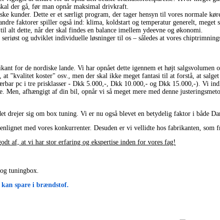
skal der gå, før man opnår maksimal drivkraft.
iske kunder. Dette er et særligt program, der tager hensyn til vores normale kør
e faktorer spiller også ind: klima, koldstart og temperatur generelt, meget sm
 til alt dette, når der skal findes en balance imellem ydeevne og økonomi.
e seriøst og udviklet individuelle løsninger til os – således at vores chiptrimnin
rikant for de nordiske lande. Vi har opnået dette igennem et højt salgsvolumen 
t "kvalitet koster" osv., men der skal ikke meget fantasi til at forstå, at salget
n bærbar pc i tre prisklasser - Dkk 5.000,-, Dkk 10.000,- og Dkk 15.000,-). Vi i
re. Men, afhængigt af din bil, opnår vi så meget mere med denne justeringsmet
når det drejer sig om box tuning. Vi er nu også blevet en betydelig faktor i båd
ignet med vores konkurrenter. Desuden er vi vellidte hos fabrikanten, som fre
odt af, at vi har stor erfaring og ekspertise inden for vores fag!
 og tuningbox.
 kan spare i brændstof.