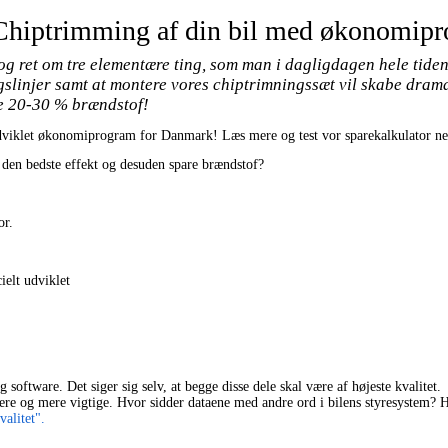
 Chiptrimming af din bil med økonomip
t og ret om tre elementære ting, som man i dagligdagen hele tiden
ngslinjer samt at montere vores chiptrimningssæt vil skabe dra
re 20-30 % brændstof!
udviklet økonomiprogram for Danmark! Læs mere og test vor sparekalkulator ne
t, den bedste effekt og desuden spare brændstof?
or.
elt udviklet
 software. Det siger sig selv, at begge disse dele skal være af højeste kvalitet.
mere og mere vigtige. Hvor sidder dataene med andre ord i bilens styresystem? 
alitet".