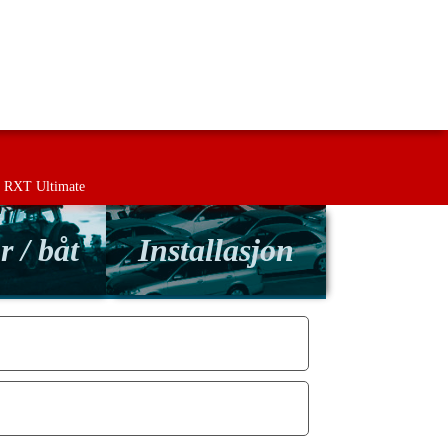
lling
Retur
Kontakt os
Betingelser
RXT Ultimate
r / båt
Installasjon
OTECTION SYSTEM
TORGARANTI