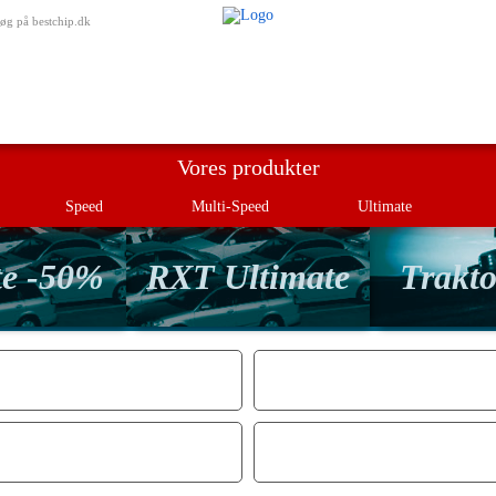
Min besti
øg på bestchip.dk
Vores produkter
Speed
Multi-Speed
Ultimate
te -50%
RXT Ultimate
Trakto
NE EKSTRA HK / NM?
MOTOR PR
KTION
MO