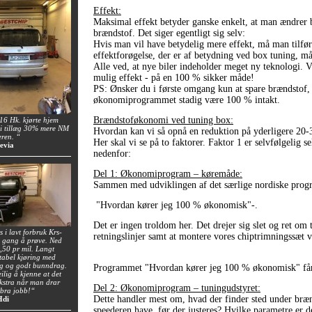
Effekt:
Maksimal effekt betyder ganske enkelt, at man ændrer b
brændstof. Det siger egentligt sig selv:
Hvis man vil have betydelig mere effekt, må man tilfør
effektforøgelse, der er af betydning ved box tuning, m
Alle ved, at nye biler indeholder meget ny teknologi. Vi 
mulig effekt - på en 100 % sikker måde!
PS: Ønsker du i første omgang kun at spare brændstof, e
økonomiprogrammet stadig være 100 % intakt.
Brændstoføkonomi ved tuning box:
6 Hk. kjørte hjem
i tillæg 30% mere NM
Hvordan kan vi så opnå en reduktion på yderligere 20
eren. “
Her skal vi se på to faktorer. Faktor 1 er selvfølgelig
evia
nedenfor:
Del 1: Økonomiprogram – køremåde:
Sammen med udviklingen af det særlige nordiske program
"Hvordan kører jeg 100 % økonomisk"-.
Det er ingen troldom her. Det drejer sig slet og ret om
 i lavt forbruk Krs-
retningslinjer samt at montere vores chiptrimningssæt
n gang å prøve. Ned
0,50 pr mil. Langt
tabel kjøring med
ng og godt bunndrag.
Programmet "Hvordan kører jeg 100 % økonomisk" får 
ilig å kjenne at det
 ekstra når man drar
Del 2: Økonomiprogram – tuningudstyret:
 bra jobb!“
Dette handler mest om, hvad der finder sted under brænd
Hdi
speederen have, før der justeres? Hvilke parametre er 