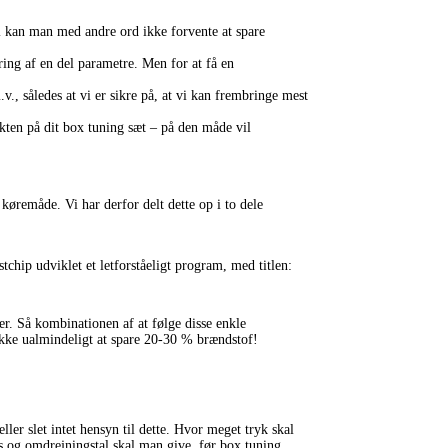
l kan man med andre ord ikke forvente at spare
ing af en del parametre. Men for at få en
.v., således at vi er sikre på, at vi kan frembringe mest
ekten på dit box tuning sæt – på den måde vil
køremåde. Vi har derfor delt dette op i to dele
hip udviklet et letforståeligt program, med titlen:
er. Så kombinationen af at følge disse enkle
ikke ualmindeligt at spare 20-30 % brændstof!
ler slet intet hensyn til dette. Hvor meget tryk skal
as og omdrejningstal skal man give, før box tuning