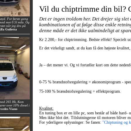
Vil du chiptrimme din bil?
Det er ingen troldom her. Det drejer sig sle
øyd. For første gang
e ned mot 0.5l mila. Og
kombinationen af at følge disse enkle retni
estet når jeg dro på
Alfa Gulietta
denne måde er det ikke ualmindeligt at spa
Kr 2.200,- for chiptrimming. Bedste effekt! Specielt 
Er det virkeligt sandt, at du kan få den højeste kvalite
Ja – det mener vi. Og vi fortæller kort om dette nedenf
0-75 % brændstofsregulering = økonomiprogram - speci
75-100 % brændstofsregulering = effektprogram.
 med 265 Hk, Kom
rer over 10% diesel i
Kvalitet:
rcedes Viano
En tuning box er en lille pc, som består af både hard- og
Men ikke blot det. Tilslutningerne til motoren bliver 
For yderligere oplysninger: Se fanen:
"Chiptuning og kv