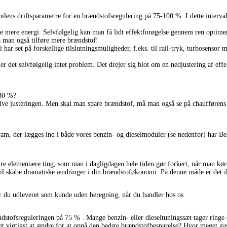
ilens driftsparametre for en brændstofsregulering på 75-100 %. I dette interva
e mere energi. Selvfølgelig kan man få lidt effektforøgelse gennem ren optimer
å man også tilføre mere brændstof!
har set på forskellige tilslutningsmuligheder, f.eks. til rail-tryk, turbosensor m
r det selvfølgelig intet problem. Det drejer sig blot om en nedjustering af eff
-30 %?
 selve justeringen. Men skal man spare brændstof, må man også se på chaufførens 
, der lægges ind i både vores benzin- og dieselmoduler (se nedenfor) har Bestc
 tre elementære ting, som man i dagligdagen hele tiden gør forkert, når man kør
 vil skabe dramatiske ændringer i din brændstoføkonomi. På denne måde er det 
du udleveret som kunde uden beregning, når du handler hos os
stofsreguleringen på 75 % . Mange benzin- eller dieseltuningssæt tager ringe el
det vigtigst at ændre for at opnå den bedste brændstofbesparelse? Hvor meget g