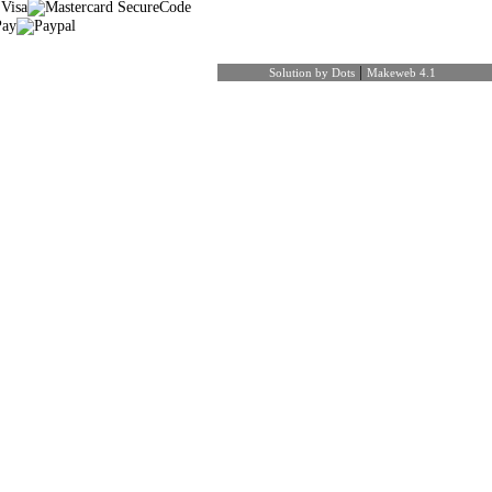
|
Solution by Dots
Makeweb 4.1