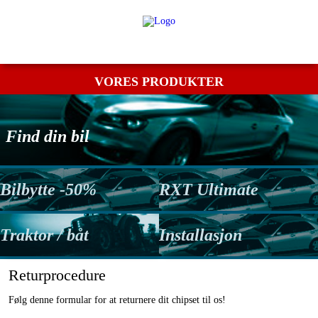
Min bestilling
Retur
Kontakt os
Betingelser
VORES PRODUKTER
Find din bil
Bilbytte -50%
RXT Ultimate
Traktor / båt
Installasjon
Returprocedure
Følg denne formular for at returnere dit chipset til os!