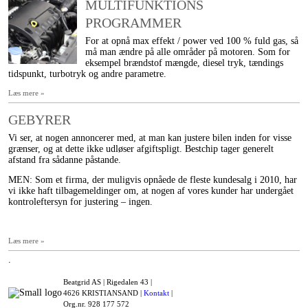
MULTIFUNKTIONS
PROGRAMMER
For at opnå max effekt / power ved 100 % fuld gas, så
må man ændre på alle områder på motoren. Som for
eksempel brændstof mængde, diesel tryk, tændings
tidspunkt, turbotryk og andre parametre.
Læs mere »
GEBYRER
Vi ser, at nogen annoncerer med, at man kan justere bilen inden for visse
grænser, og at dette ikke udløser afgiftspligt. Bestchip tager generelt
afstand fra sådanne påstande.
MEN: Som et firma, der muligvis opnåede de fleste kundesalg i 2010, har
vi ikke haft tilbagemeldinger om, at nogen af vores kunder har undergået
kontroleftersyn for justering – ingen.
Læs mere »
.
Beatgrid AS |
Rigedalen 43 |
4626 KRISTIANSAND |
Kontakt
|
Org.nr. 928 177 572