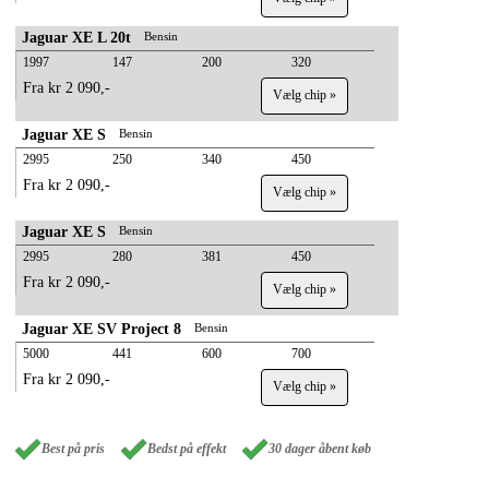
Jaguar XE L 20t
Bensin
1997
147
200
320
Fra kr 2 090,-
Vælg chip »
Jaguar XE S
Bensin
2995
250
340
450
Fra kr 2 090,-
Vælg chip »
Jaguar XE S
Bensin
2995
280
381
450
Fra kr 2 090,-
Vælg chip »
Jaguar XE SV Project 8
Bensin
5000
441
600
700
Fra kr 2 090,-
Vælg chip »
Best på pris
Bedst på effekt
30 dager åbent køb