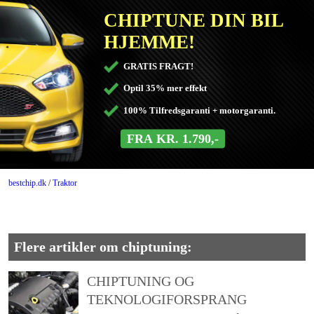
CHIPTUNE DIN BIL
HJEMME!
GRATIS FRAGT!
Optil 35% mer effekt
100% Tilfredsgaranti + motorgaranti.
FRA KR. 1.790,-
DK
bestchip.dk
/
Traktor
Flere artikler om chiptuning:
CHIPTUNING OG
TEKNOLOGIFORSPRANG