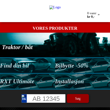
Min bestilling
Retur
Kontakt os
Betingelser
0
varer
»
kr 0,-
VORES PRODUKTER
Traktor / båt
Find din bil
Bilbytte -50%
RXT Ultimate
Installasjon