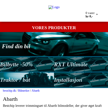
Min bestilling
Retur
Kontakt os
Betingelser
0
varer
»
kr 0,-
VORES PRODUKTER
Find din bil
Bilbytte -50%
RXT Ultimate
Traktor / båt
Installasjon
bestchip.dk
/
Bilmerker
/
Abarth
Abarth
Bestchip leverer trimmingsæt til Abarth bilmodeller, der giver øget kraft