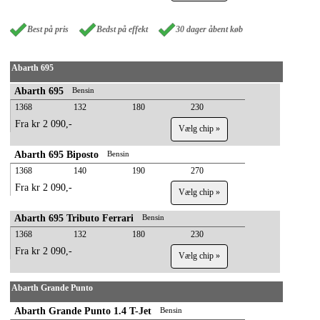
Best på pris
Bedst på effekt
30 dager åbent køb
Abarth 695
Abarth 695
Bensin
1368
132
180
230
Fra kr 2 090,-
Vælg chip »
Abarth 695 Biposto
Bensin
1368
140
190
270
Fra kr 2 090,-
Vælg chip »
Abarth 695 Tributo Ferrari
Bensin
1368
132
180
230
Fra kr 2 090,-
Vælg chip »
Abarth Grande Punto
Abarth Grande Punto 1.4 T-Jet
Bensin