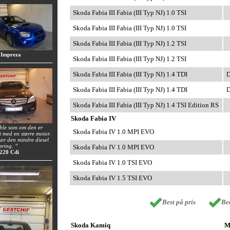
Skoda Fabia III Fabia (III Typ NJ) 1.0 TSI
Skoda Fabia III Fabia (III Typ NJ) 1.0 TSI
Skoda Fabia III Fabia (III Typ NJ) 1.2 TSI
 Impreza
Skoda Fabia III Fabia (III Typ NJ) 1.2 TSI
Skoda Fabia III Fabia (III Typ NJ) 1.4 TDI
D
Skoda Fabia III Fabia (III Typ NJ) 1.4 TDI
D
Skoda Fabia III Fabia (III Typ NJ) 1.4 TSI Edition RS
Skoda Fabia IV
 ble som om den er
Skoda Fabia IV 1.0 MPI EVO
t med en større motor.
uker den mindre diesel
øring. “
Skoda Fabia IV 1.0 MPI EVO
 220 Cdi
Skoda Fabia IV 1.0 TSI EVO
Skoda Fabia IV 1.5 TSI EVO
Best på pris
Bed
Skoda Kamiq
M