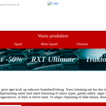
Min besti
øg på bestchip.dk
Vores produkter
Speed
Multi-Speed
Ultimate
te -50%
RXT Ultimate
Trakto
r giver øget kraft og reduceret brændstofforbrug. Vores trimming-sæt har den st
hiptrimming sættet med enkel tilslutning til motor typen, ganske enkelt, ingen v
 diagnosticere, at bilen er blevet tunet. Vi sælger chiptuning til både benzin,