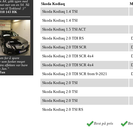
 A4, gikk igjen med
Skoda Kodiaq
M
net mer om en S4. Nå
 tur til Tyskland :)“
Skoda Kodiaq 1.4 TSI
2010 143 HK
Skoda Kodiaq 1.4 TSI
Skoda Kodiaq 1.5 TSI ACT
Skoda Kodiaq 2.0 TDI RS
D
Skoda Kodiaq 2.0 TDI SCR
D
Skoda Kodiaq 2.0 TDI SCR 4x4
D
en for å spare
oe som funket meget
Skoda Kodiaq 2.0 TDI SCR 4x4
D
tra effekten var bare
h Jan.“
 Jan
Skoda Kodiaq 2.0 TDI SCR from 9-2021
D
Skoda Kodiaq 2.0 TSI
Skoda Kodiaq 2.0 TSI
Skoda Kodiaq 2.0 TSI
Skoda Kodiaq 2.0 TSI RS
Best på pris
Bed