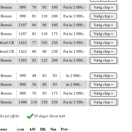
Bensin
999
70
95
160
Fra kr 2 090,-
Vælg chip »
Bensin
999
81
110
200
Fra kr 2 090,-
Vælg chip »
Bensin
1197
66
90
160
Fra kr 2 090,-
Vælg chip »
Bensin
1197
81
110
175
Fra kr 2 090,-
Vælg chip »
iesel CR
1422
77
105
250
Fra kr 2 090,-
Vælg chip »
iesel CR
1422
66
90
230
Fra kr 2 090,-
Vælg chip »
Bensin
1395
92
125
200
Fra kr 2 090,-
Vælg chip »
Bensin
999
48
65
93
kr 2 090,-
Vælg chip »
Bensin
999
59
80
93
kr 2 090,-
Vælg chip »
Bensin
999
70
95
175
Fra kr 2 090,-
Vælg chip »
Bensin
1498
110
150
250
Fra kr 3 590,-
Vælg chip »
st på effekt
30 dager åbent køb
otor
ccm
kW
HK
Nm
Pris