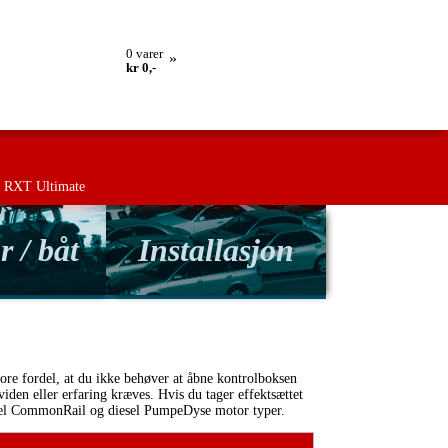
lling
Retur
Kontakt os
Betingelser
0
varer
»
kr 0,-
RXT Ultimate
r / båt
Installasjon
ore fordel, at du ikke behøver at åbne kontrolboksen
iden eller erfaring kræves. Hvis du tager effektsættet
 diesel CommonRail og diesel PumpeDyse motor typer.