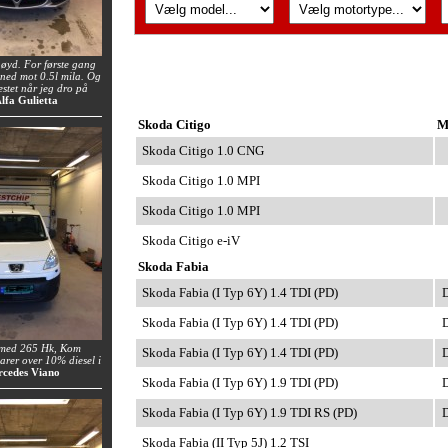
øyd. For første gang
e ned mot 0.5l mila. Og
estet når jeg dro på
Alfa Gulietta
Skoda Citigo
M
Skoda Citigo 1.0 CNG
Skoda Citigo 1.0 MPI
Skoda Citigo 1.0 MPI
Skoda Citigo e-iV
Skoda Fabia
Skoda Fabia (I Typ 6Y) 1.4 TDI (PD)
D
Skoda Fabia (I Typ 6Y) 1.4 TDI (PD)
D
 med 265 Hk, Kom
Skoda Fabia (I Typ 6Y) 1.4 TDI (PD)
D
rer over 10% diesel i
rcedes Viano
Skoda Fabia (I Typ 6Y) 1.9 TDI (PD)
D
Skoda Fabia (I Typ 6Y) 1.9 TDI RS (PD)
D
Skoda Fabia (II Typ 5J) 1.2 TSI