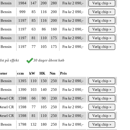
Bensin
1984
147
200
280
Fra kr 2 090,-
Vælg chip »
Bensin
999
85
116
200
Fra kr 2 090,-
Vælg chip »
Bensin
1197
85
116
200
Fra kr 2 090,-
Vælg chip »
Bensin
1197
63
86
160
Fra kr 2 090,-
Vælg chip »
Bensin
1197
81
110
175
Fra kr 2 090,-
Vælg chip »
Bensin
1197
77
105
175
Fra kr 2 090,-
Vælg chip »
st på effekt
30 dager åbent køb
otor
ccm
kW
HK
Nm
Pris
Bensin
1395
110
150
250
Fra kr 2 090,-
Vælg chip »
Bensin
1390
103
140
250
Fra kr 2 090,-
Vælg chip »
iesel CR
1598
66
90
230
Fra kr 2 090,-
Vælg chip »
iesel CR
1598
77
105
250
Fra kr 2 090,-
Vælg chip »
iesel CR
1598
81
110
250
Fra kr 2 090,-
Vælg chip »
Bensin
1798
132
180
250
Fra kr 2 090,-
Vælg chip »