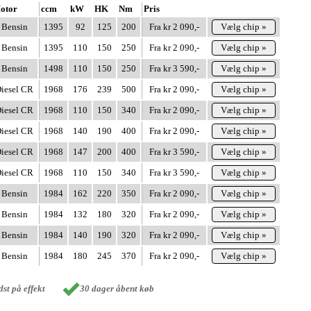
otor
ccm
kW
HK
Nm
Pris
Bensin
1395
92
125
200
Fra kr 2 090,-
Vælg chip »
Bensin
1395
110
150
250
Fra kr 2 090,-
Vælg chip »
Bensin
1498
110
150
250
Fra kr 3 590,-
Vælg chip »
iesel CR
1968
176
239
500
Fra kr 2 090,-
Vælg chip »
iesel CR
1968
110
150
340
Fra kr 2 090,-
Vælg chip »
iesel CR
1968
140
190
400
Fra kr 2 090,-
Vælg chip »
iesel CR
1968
147
200
400
Fra kr 3 590,-
Vælg chip »
iesel CR
1968
110
150
340
Fra kr 3 590,-
Vælg chip »
Bensin
1984
162
220
350
Fra kr 2 090,-
Vælg chip »
Bensin
1984
132
180
320
Fra kr 2 090,-
Vælg chip »
Bensin
1984
140
190
320
Fra kr 2 090,-
Vælg chip »
Bensin
1984
180
245
370
Fra kr 2 090,-
Vælg chip »
st på effekt
30 dager åbent køb