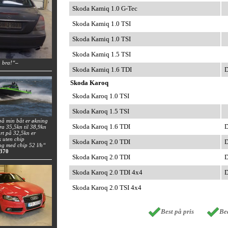
Skoda Kamiq 1.0 G-Tec
Skoda Kamiq 1.0 TSI
Skoda Kamiq 1.0 TSI
Skoda Kamiq 1.5 TSI
a bra!“
–
Skoda Kamiq 1.6 TDI
D
Skoda Karoq
Skoda Karoq 1.0 TSI
Skoda Karoq 1.5 TSI
på min båt er økning
Skoda Karoq 1.6 TDI
D
fra 35,5kn til 38,9kn
rt på 32,5kn er
k uten chip
Skoda Karoq 2.0 TDI
D
 og med chip 52 l/h“
 370
Skoda Karoq 2.0 TDI
D
Skoda Karoq 2.0 TDI 4x4
D
Skoda Karoq 2.0 TSI 4x4
Best på pris
Bed