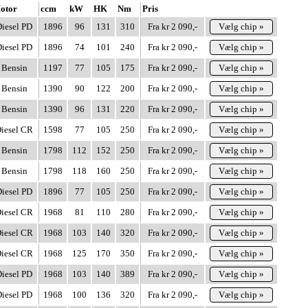
otor
ccm
kW
HK
Nm
Pris
iesel PD
1896
96
131
310
Fra kr 2 090,-
Vælg chip »
iesel PD
1896
74
101
240
Fra kr 2 090,-
Vælg chip »
Bensin
1197
77
105
175
Fra kr 2 090,-
Vælg chip »
Bensin
1390
90
122
200
Fra kr 2 090,-
Vælg chip »
Bensin
1390
96
131
220
Fra kr 2 090,-
Vælg chip »
iesel CR
1598
77
105
250
Fra kr 2 090,-
Vælg chip »
Bensin
1798
112
152
250
Fra kr 2 090,-
Vælg chip »
Bensin
1798
118
160
250
Fra kr 2 090,-
Vælg chip »
iesel PD
1896
77
105
250
Fra kr 2 090,-
Vælg chip »
iesel CR
1968
81
110
280
Fra kr 2 090,-
Vælg chip »
iesel CR
1968
103
140
320
Fra kr 2 090,-
Vælg chip »
iesel CR
1968
125
170
350
Fra kr 2 090,-
Vælg chip »
iesel PD
1968
103
140
389
Fra kr 2 090,-
Vælg chip »
iesel PD
1968
100
136
320
Fra kr 2 090,-
Vælg chip »