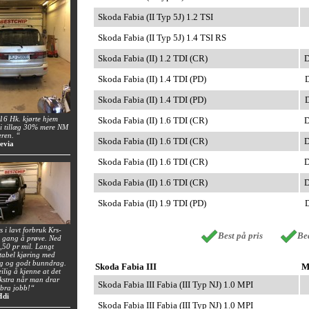
Skoda Fabia (II Typ 5J) 1.2 TSI
Skoda Fabia (II Typ 5J) 1.4 TSI RS
Skoda Fabia (II) 1.2 TDI (CR)
D
Skoda Fabia (II) 1.4 TDI (PD)
D
Skoda Fabia (II) 1.4 TDI (PD)
D
6 Hk. kjørte hjem
Skoda Fabia (II) 1.6 TDI (CR)
D
i tillæg 30% mere NM
eren. “
Skoda Fabia (II) 1.6 TDI (CR)
D
evia
Skoda Fabia (II) 1.6 TDI (CR)
D
Skoda Fabia (II) 1.6 TDI (CR)
D
Skoda Fabia (II) 1.9 TDI (PD)
D
 i lavt forbruk Krs-
Best på pris
Bed
n gang å prøve. Ned
0,50 pr mil. Langt
tabel kjøring med
ng og godt bunndrag.
Skoda Fabia III
M
ilig å kjenne at det
 ekstra når man drar
Skoda Fabia III Fabia (III Typ NJ) 1.0 MPI
 bra jobb!“
Hdi
Skoda Fabia III Fabia (III Typ NJ) 1.0 MPI