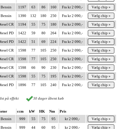
Bensin
1197
63
86
160
Fra kr 2 090,-
Vælg chip »
Bensin
1390
132
180
250
Fra kr 2 090,-
Vælg chip »
iesel CR
1194
55
75
180
Fra kr 2 090,-
Vælg chip »
iesel PD
1422
59
80
264
Fra kr 2 090,-
Vælg chip »
iesel PD
1422
51
69
224
Fra kr 2 090,-
Vælg chip »
iesel CR
1598
77
105
250
Fra kr 2 090,-
Vælg chip »
iesel CR
1598
77
105
250
Fra kr 2 090,-
Vælg chip »
iesel CR
1598
66
90
230
Fra kr 2 090,-
Vælg chip »
iesel CR
1598
55
75
195
Fra kr 2 090,-
Vælg chip »
iesel PD
1896
77
105
240
Fra kr 2 090,-
Vælg chip »
st på effekt
30 dager åbent køb
otor
ccm
kW
HK
Nm
Pris
Bensin
999
55
75
95
kr 2 090,-
Vælg chip »
Bensin
999
44
60
95
kr 2 090,-
Vælg chip »