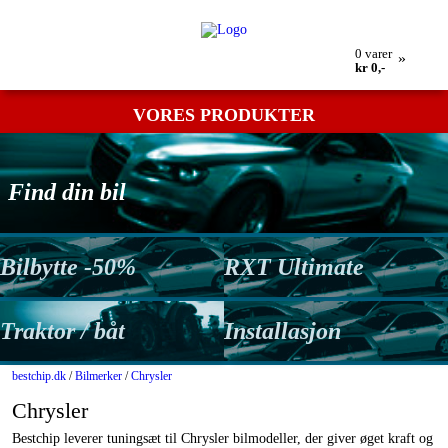
Min bestilling
Retur
Kontakt os
Betingelser
0
varer
»
kr 0,-
VORES PRODUKTER
Find din bil
Bilbytte -50%
RXT Ultimate
Traktor / båt
Installasjon
bestchip.dk
/
Bilmerker
/
Chrysler
Chrysler
Bestchip leverer tuningsæt til Chrysler bilmodeller, der giver øget kraft og