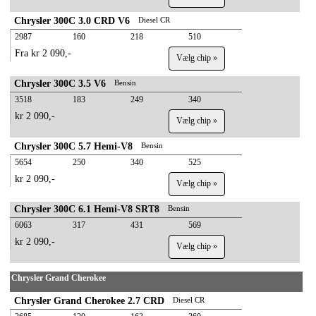
Chrysler 300C 3.0 CRD V6
Diesel CR
2987
160
218
510
Fra kr 2 090,-
Vælg chip »
Chrysler 300C 3.5 V6
Bensin
3518
183
249
340
kr 2 090,-
Vælg chip »
Chrysler 300C 5.7 Hemi-V8
Bensin
5654
250
340
525
kr 2 090,-
Vælg chip »
Chrysler 300C 6.1 Hemi-V8 SRT8
Bensin
6063
317
431
569
kr 2 090,-
Vælg chip »
Chrysler Grand Cherokee
Chrysler Grand Cherokee 2.7 CRD
Diesel CR