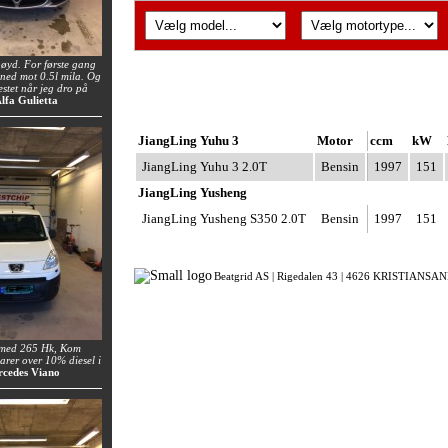
øyd. For første gang
e ned mot 0.5l mila. Og
estet når jeg dro på
Alfa Gulietta
JiangLing Yuhu 3
Motor
ccm
kW
JiangLing Yuhu 3 2.0T
Bensin
1997
151
JiangLing Yusheng
JiangLing Yusheng S350 2.0T
Bensin
1997
151
Beatgrid AS |
Rigedalen 43 |
4626 KRISTIANSAND
 med 265 Hk, Kom
rer over 10% diesel i
rcedes Viano