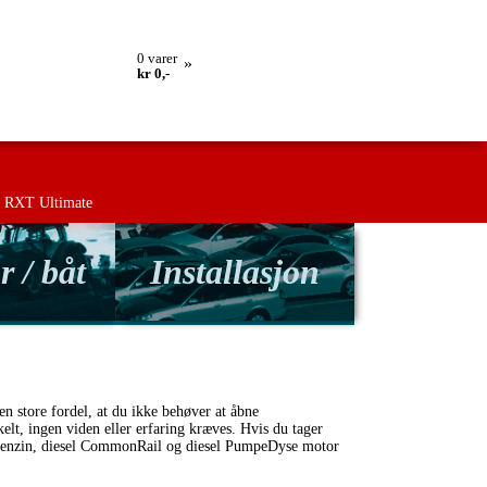
lling
Retur
Kontakt os
Betingelser
0
varer
»
kr 0,-
RXT Ultimate
r / båt
Installasjon
en store fordel, at du ikke behøver at åbne
elt, ingen viden eller erfaring kræves. Hvis du tager
både benzin, diesel CommonRail og diesel PumpeDyse motor