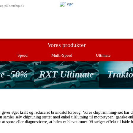
Min besti
øg på bestchip.dk
Vores produkter
Speed
Multi-Speed
Ultimate
te -50%
RXT Ultimate
Trakto
er giver øget kraft og reduceret brændstofforbrug. Vores chiptrimming-sæt har d
 samler selv chiptuning sættet med enkel tilslutning til motortypen, ganske enk
gt at spore eller diagnosticere, at bilen er blevet tunet. Vi sælger effekt til 