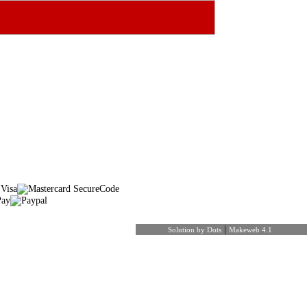
|
Solution by Dots
Makeweb 4.1