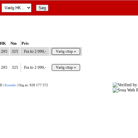
HK
Nm
Pris
205
325
Fra kr 2 090,-
Vælg chip »
205
325
Fra kr 2 090,-
Vælg chip »
 |
Kontakt
|
Org.nr. 928 177 572