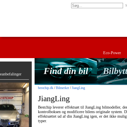
S
Eco-Power
Find din bil
Bilbyt
anbefalinger
bestchip.dk
/
Bilmerker
/
JiangLing
JiangLing
Bestchip leverer effektsæt til JiangLing bilmodeller, d
kontrolboksen og modificere bilens originale system. Du
effektsættet ud af din JiangLing igen, er det ikke muli
typer.