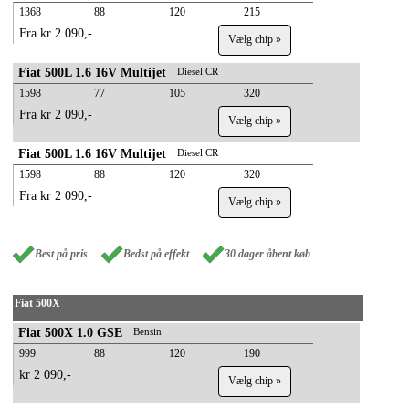
1368
88
120
215
Fra kr 2 090,-
Vælg chip »
Fiat 500L 1.6 16V Multijet
Diesel CR
1598
77
105
320
Fra kr 2 090,-
Vælg chip »
Fiat 500L 1.6 16V Multijet
Diesel CR
1598
88
120
320
Fra kr 2 090,-
Vælg chip »
Best på pris
Bedst på effekt
30 dager åbent køb
Fiat 500X
Fiat 500X 1.0 GSE
Bensin
999
88
120
190
kr 2 090,-
Vælg chip »