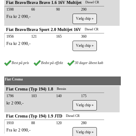
Fiat Bravo/Brava Bravo 1.6 16V Multijet
Diesel CR
1598
66
90
290
Fra kr 2 090,-
Vælg chip »
Fiat Bravo/Brava Sport 2.0 Multijet 16V
Diesel CR
1956
121
165
360
Fra kr 2 090,-
Vælg chip »
Best på pris
Bedst på effekt
30 dager åbent køb
Fiat Croma
Fiat Croma (Typ 194) 1.8
Bensin
1796
103
140
175
kr 2 090,-
Vælg chip »
Fiat Croma (Typ 194) 1.9 JTD
Diesel CR
1910
88
120
280
Fra kr 2 090,-
Vælg chip »