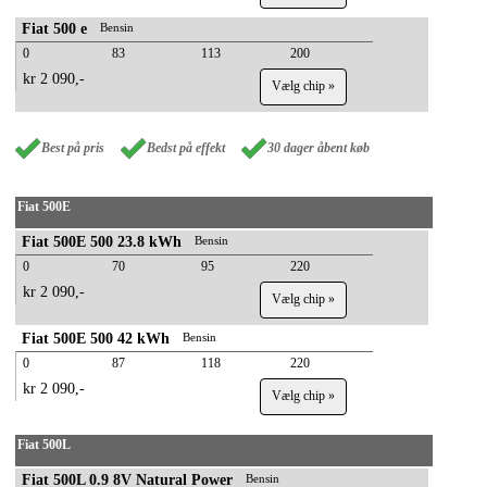
Fiat 500 e
Bensin
0
83
113
200
kr 2 090,-
Vælg chip »
Best på pris
Bedst på effekt
30 dager åbent køb
Fiat 500E
Fiat 500E 500 23.8 kWh
Bensin
0
70
95
220
kr 2 090,-
Vælg chip »
Fiat 500E 500 42 kWh
Bensin
0
87
118
220
kr 2 090,-
Vælg chip »
Fiat 500L
Fiat 500L 0.9 8V Natural Power
Bensin