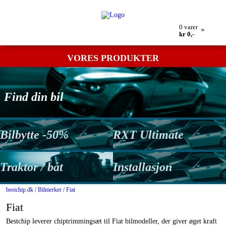
Min bestilling
Retur
Kontakt os
Betingelser
0
varer
»
kr 0,-
VORES PRODUKTER
Find din bil
Bilbytte -50%
RXT Ultimate
Traktor / båt
Installasjon
bestchip.dk
/
Bilmerker
/
Fiat
Fiat
Bestchip leverer chiptrimmingsæt til Fiat bilmodeller, der giver øget kraft