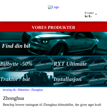
Min bestilling
Retur
Kontakt os
Betingelser
0
varer
»
kr 0,-
VORES PRODUKTER
Find din bil
Bilbytte -50%
RXT Ultimate
Traktor / båt
Installasjon
bestchip.dk
/
Bilmerker
/
Zhonghua
Zhonghua
Bestchip leverer tuningsæt til Zhonghua bilmodeller, der giver øget kraft