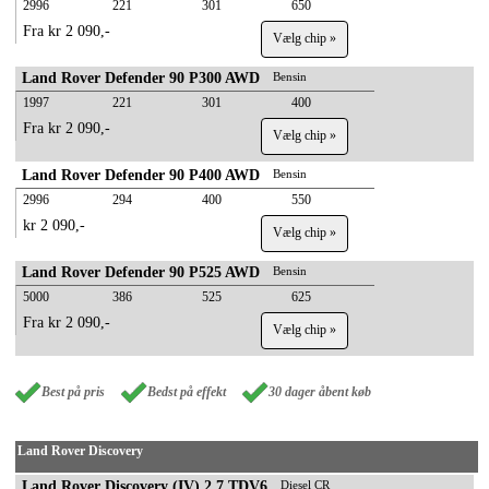
2996
221
301
650
Fra kr 2 090,-
Vælg chip »
Land Rover Defender 90 P300 AWD
Bensin
1997
221
301
400
Fra kr 2 090,-
Vælg chip »
Land Rover Defender 90 P400 AWD
Bensin
2996
294
400
550
kr 2 090,-
Vælg chip »
Land Rover Defender 90 P525 AWD
Bensin
5000
386
525
625
Fra kr 2 090,-
Vælg chip »
Best på pris
Bedst på effekt
30 dager åbent køb
Land Rover Discovery
Land Rover Discovery (IV) 2.7 TDV6
Diesel CR