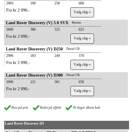
2993
190
258
600
Fra kr 2 090,-
Vælg chip »
Land Rover Discovery (V) 5.0 SVX
Bensin
5000
386
525
625
Fra kr 2 090,-
Vælg chip »
Land Rover Discovery (V) D250
Diesel CR
2996
183
249
570
Fra kr 2 090,-
Vælg chip »
Land Rover Discovery (V) D300
Diesel CR
2996
221
301
650
Fra kr 2 090,-
Vælg chip »
Best på pris
Bedst på effekt
30 dager åbent køb
Land Rover Discovery III