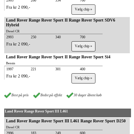
2993
260
354
700
Fra kr 2 090,-
Vælg chip »
Land Rover Range Rover Sport II Range Rover Sport SDV6
Hybrid
Diesel CR
2993
250
340
700
Fra kr 2 090,-
Vælg chip »
Land Rover Range Rover Sport II Range Rover Sport Si4
Bensin
1997
221
301
400
Fra kr 2 090,-
Vælg chip »
Best på pris
Bedst på effekt
30 dager åbent køb
Land Rover Range Rover Sport III L461
Land Rover Range Rover Sport III L461 Range Rover Sport D250
Diesel CR
2996
183
249
600