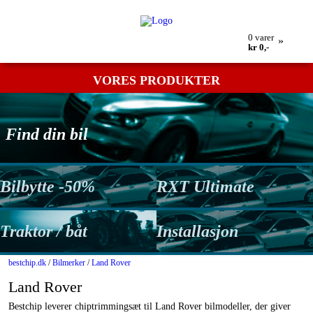
Min bestilling
Retur
Kontakt os
Betingelser
0
varer
»
kr 0,-
VORES PRODUKTER
Find din bil
Bilbytte -50%
RXT Ultimate
Traktor / båt
Installasjon
bestchip.dk
/
Bilmerker
/
Land Rover
Land Rover
Bestchip leverer chiptrimmingsæt til Land Rover bilmodeller, der giver