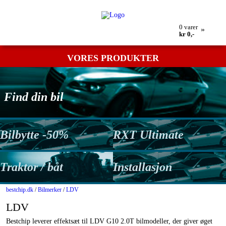
Min bestilling
Retur
Kontakt os
Betingelser
0
varer
»
kr 0,-
VORES PRODUKTER
Find din bil
Bilbytte -50%
RXT Ultimate
Traktor / båt
Installasjon
bestchip.dk
/
Bilmerker
/
LDV
LDV
Bestchip leverer effektsæt til LDV G10 2.0T bilmodeller, der giver øget