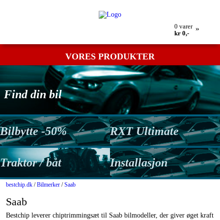
Min bestilling
Retur
Kontakt os
Betingelser
0
varer
»
kr 0,-
VORES PRODUKTER
Find din bil
Bilbytte -50%
RXT Ultimate
Traktor / båt
Installasjon
bestchip.dk
/
Bilmerker
/
Saab
Saab
Bestchip leverer chiptrimmingsæt til Saab bilmodeller, der giver øget kraft