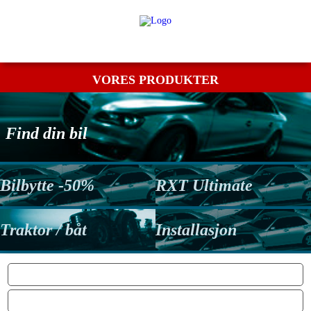
Min bestilling
Retur
Kontakt os
Betingelser
VORES PRODUKTER
Find din bil
Bilbytte -50%
RXT Ultimate
Traktor / båt
Installasjon
POWER: FÅR DU VIRKELIG DINE EKSTRA HK / NM?
MOTOR PROTECTION SYSTEM