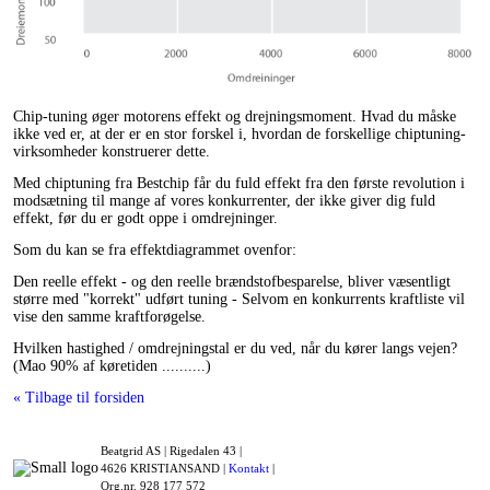
Chip-tuning øger motorens effekt og drejningsmoment. Hvad du måske
ikke ved er, at der er en stor forskel i, hvordan de forskellige chiptuning-
virksomheder konstruerer dette.
Med chiptuning fra Bestchip får du fuld effekt fra den første revolution i
modsætning til mange af vores konkurrenter, der ikke giver dig fuld
effekt, før du er godt oppe i omdrejninger.
Som du kan se fra effektdiagrammet ovenfor:
Den reelle effekt - og den reelle brændstofbesparelse, bliver væsentligt
større med "korrekt" udført tuning - Selvom en konkurrents kraftliste vil
vise den samme kraftforøgelse.
Hvilken hastighed / omdrejningstal er du ved, når du kører langs vejen?
(Mao 90% af køretiden ..........)
« Tilbage til forsiden
Beatgrid AS |
Rigedalen 43 |
4626 KRISTIANSAND |
Kontakt
|
Org.nr. 928 177 572