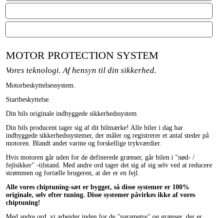
ON / OFF FUNKTION
MOTORGARANTI
MOTOR PROTECTION SYSTEM
Vores teknologi. Af hensyn til din sikkerhed.
Motorbeskyttelsessystem.
Startbeskyttelse.
Din bils originale indbyggede sikkerhedssystem
Din bils producent tager sig af dit bilmærke! Alle biler i dag har
indbyggede sikkerhedssystemer, der måler og registrerer et antal steder på
motoren. Blandt andet varme og forskellige trykværdier.
Hvis motoren går uden for de definerede grænser, går bilen i "nød- /
fejlsikker" -tilstand. Med andre ord tager det sig af sig selv ved at reducere
strømmen og fortælle brugeren, at der er en fejl.
Alle vores chiptuning-sæt er bygget, så disse systemer er 100%
originale, selv efter tuning. Disse systemer påvirkes ikke af vores
chiptuning!
Med andre ord, vi arbejder inden for de "parametre" og grænser, der er