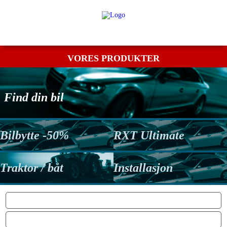
Min bestilling
Retur
Kontakt os
Betingelser
VORES PRODUKTER
Find din bil
Bilbytte -50%
RXT Ultimate
Traktor / båt
Installasjon
POWER: FÅR DU VIRKELIG DINE EKSTRA HK / NM?
MOTOR PROTECTION SYSTEM