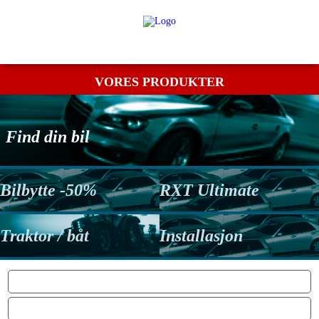
Min bestilling
Retur
Kontakt os
Betingelser
VORES PRODUKTER
Find din bil
Bilbytte -50%
RXT Ultimate
Traktor / båt
Installasjon
POWER: FÅR DU VIRKELIG DINE EKSTRA HK / NM?
MOTOR PROTECTION SYSTEM