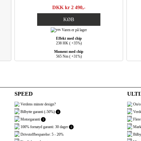
DKK kr 2 490,-
KØB
Varen er på lager
Effekt med chip
238 HK ( +35%)
Moment med chip
565 Nm ( +31%)
SPEED
ULT
Verdens minste design?
On/of
Bilbytte garanti (-50%)
i
Verde
Motorgaranti
i
Flere
100% fornøyd garanti: 30 dager
i
Marke
Drivstoffbesparelse: 5 - 20%
Bilby