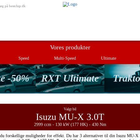
Min besti
øg på bestchip.dk
Vores produkter
Speed
Multi-Speed
Ultimate
te -50%
RXT Ultimate
Trakto
Valgt bil
Isuzu MU-X 3.0T
2999 ccm - 130 kW (177 HK) - 430 Nm
du forskellige muligheder for effekt. Du har 3 alternativer til din Isuzu MU-X 