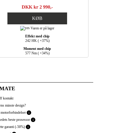
DKK kr 2 990,-
KØB
Varen er på lager
Effekt med chip
242 HK ( +37%)
Moment med chip
577 Nm ( +34%)
IMATE
f kontakt
ns minste design?
 motorforbindelser
i
dets beste prosessor
i
tte garanti (-50%)
i