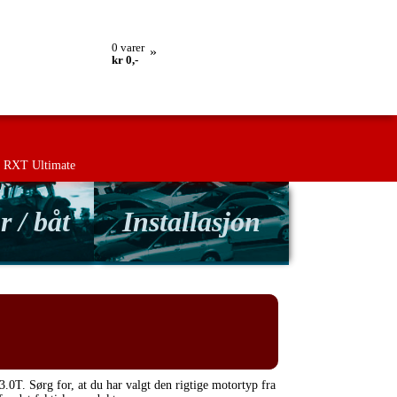
lling
Retur
Kontakt os
Betingelser
0
varer
»
kr 0,-
RXT Ultimate
r / båt
Installasjon
3.0T. Sørg for, at du har valgt den rigtige motortyp fra