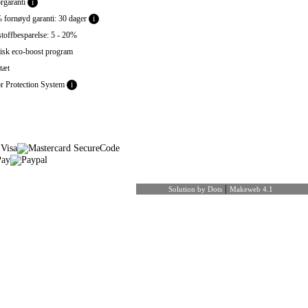
garanti
i
fornøyd garanti: 30 dager
i
toffbesparelse: 5 - 20%
sk eco-boost program
tæt
 Protection System
i
|
Solution by Dots
Makeweb 4.1