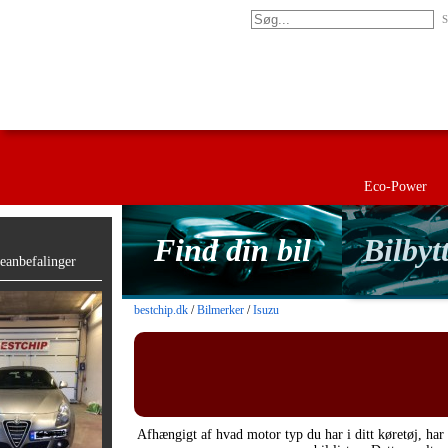
S
Eco-Power
Find din bil
Bilbyt
anbefalinger
bestchip.dk
/
Bilmerker
/
Isuzu
Afhængigt af hvad motor typ du har i ditt køretøj, har 