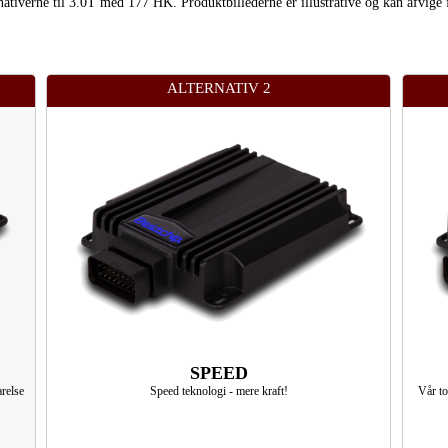
ernativerne til 3.0T med 177 HK. Produktbillederne er illustrative og kan afvige 
ALTERNATIV 2
SPEED
relse
Speed teknologi - mere kraft!
Vår to