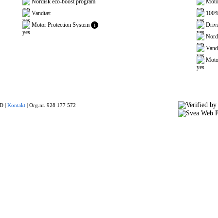
Nordisk eco-boost program
Motor
Vandtæt
100% 
Motor Protection System
i
Drivs
Nordi
Vand
Motor
 |
Kontakt
|
Org.nr. 928 177 572