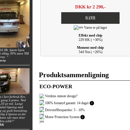
DKK kr 2 290,-
KØB
Varen er på lager
Effekt med chip
229 HK ( +30%)
Moment med chip
6 Hk. kjørte hjem
544 Nm ( +26%)
i tillæg 30% mere NM
eren. “
evia
Produktsammenligning
ECO-POWER
Verdens minste design?
 i lavt forbruk Krs-
n gang å prøve. Ned
100% fornøyd garanti: 14 dager
i
0,50 pr mil. Langt
tabel kjøring med
Drivstoffbesparelse: 5 - 10%
ng og godt bunndrag.
ilig å kjenne at det
Motor Protection System
i
 ekstra når man drar
 bra jobb!“
Hdi