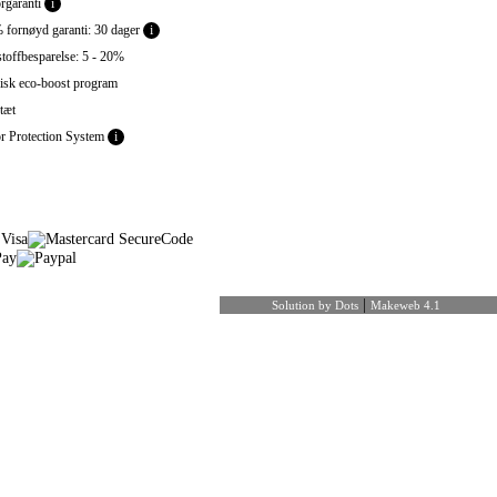
garanti
i
fornøyd garanti: 30 dager
i
toffbesparelse: 5 - 20%
sk eco-boost program
tæt
 Protection System
i
|
Solution by Dots
Makeweb 4.1