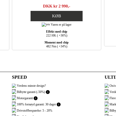
DKK kr 2 990,-
KØB
Varen er på lager
Effekt med chip
222 HK ( +36%)
Moment med chip
482 Nm ( +34%)
SPEED
ULT
Verdens minste design?
On/of
Bilbytte garanti (-50%)
i
Verde
Motorgaranti
i
Flere
100% fornøyd garanti: 30 dager
i
Marke
Drivstoffbesparelse: 5 - 20%
Bilby