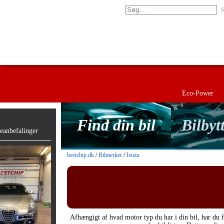
S
Eco-Power
Find din bil
Bilbyt
anbefalinger
bestchip.dk
/
Bilmerker
/
Isuzu
Afhængigt af hvad motor typ du har i din bil, har du f