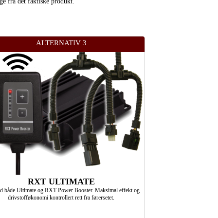
ge fra det faktiske produkt.
ALTERNATIV 3
RXT ULTIMATE
ed både Ultimate og RXT Power Booster. Maksimal effekt og
drivstofføkonomi kontrollert rett fra førersetet.