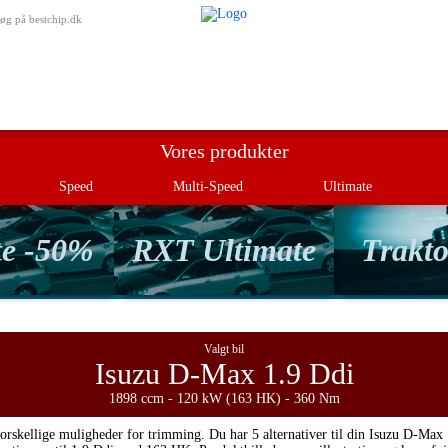
Min besti
øg på bestchip.dk
Vores produkter
Speed
Multi-Speed
Ultimate
te -50%
RXT Ultimate
Trakto
Valgt bil
Isuzu D-Max 1.9 Ddi
1898 ccm - 120 kW (163 HK) - 360 Nm
orskellige muligheder for trimming. Du har 5 alternativer til din Isuzu D-Max 