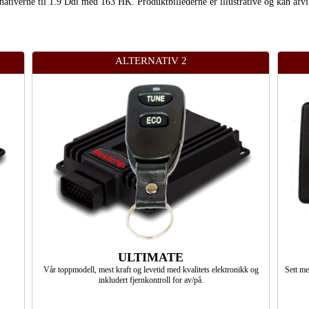
ternativerne til 1.9 Ddi med 163 HK. Produktbillederne er illustrative og kan afvi
ALTERNATIV 2
ULTIMATE
Vår toppmodell, mest kraft og levetid med kvalitets elektronikk og
Sett m
inkludert fjernkontroll for av/på.