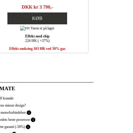
DKK kr 3 790,-
KØB
Varen er på lager
Effekt med chip
224 HK ( +37%)
Effekt omkring 163 HK ved 50% gas
IMATE
f kontakt
ns minste design?
 motorforbindelser
i
dets beste prosessor
i
tte garanti (-50%)
i