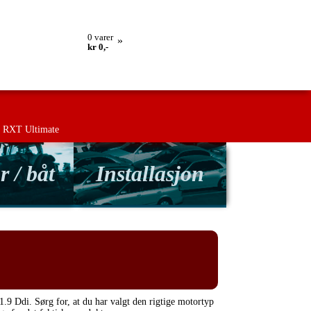
lling
Retur
Kontakt os
Betingelser
0
varer
»
kr 0,-
RXT Ultimate
r / båt
Installasjon
1.9 Ddi. Sørg for, at du har valgt den rigtige motortyp