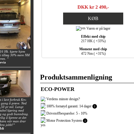
DKK kr 2 490,-
KØB
Varen er på lager
Effekt med chip
217 HK ( +33%)
Moment med chip
6 Hk. kjørte hjem
472 Nm ( +31%)
i tillæg 30% mere NM
eren. “
evia
Produktsammenligning
ECO-POWER
Verdens minste design?
 i lavt forbruk Krs-
n gang å prøve. Ned
100% fornøyd garanti: 14 dager
i
0,50 pr mil. Langt
tabel kjøring med
Drivstoffbesparelse: 5 - 10%
ng og godt bunndrag.
ilig å kjenne at det
Motor Protection System
i
 ekstra når man drar
 bra jobb!“
Hdi