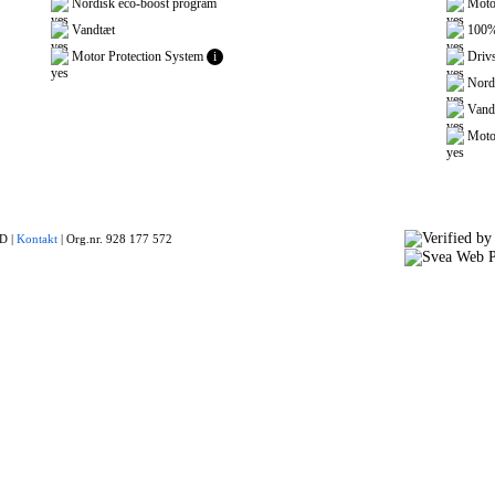
Nordisk eco-boost program
Motor
Vandtæt
100% 
Motor Protection System
i
Drivs
Nordi
Vand
Motor
 |
Kontakt
|
Org.nr. 928 177 572