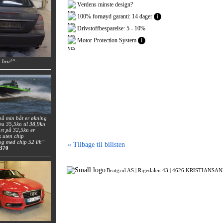
Verdens minste design?
100% fornøyd garanti: 14 dager
i
Drivstoffbesparelse: 5 - 10%
Motor Protection System
i
a bra!“
–
på min båt er økning
fra 35,5kn til 38,9kn
rt på 32,5kn er
k uten chip
 og med chip 52 l/h“
« Tilbage til bilisten
 370
Beatgrid AS |
Rigedalen 43 |
4626 KRISTIANSAND