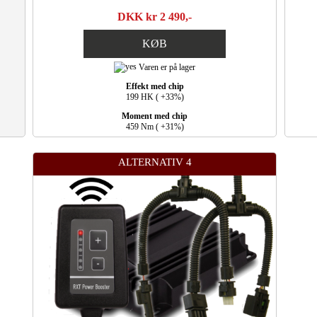
DKK kr 2 490,-
KØB
Varen er på lager
Effekt med chip
199 HK ( +33%)
Moment med chip
459 Nm ( +31%)
ALTERNATIV 4