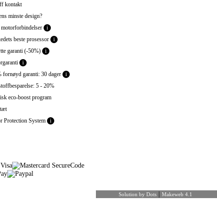
f kontakt
ns minste design?
 motorforbindelser
i
dets beste prosessor
i
tte garanti (-50%)
i
garanti
i
fornøyd garanti: 30 dager
i
toffbesparelse: 5 - 20%
sk eco-boost program
tæt
 Protection System
i
|
Solution by Dots
Makeweb 4.1