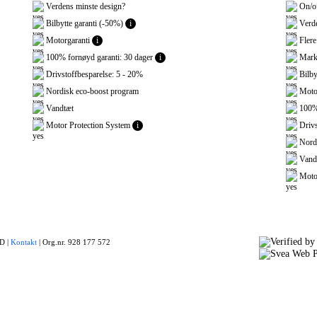
Verdens minste design?
On/of
Bilbytte garanti (-50%)
i
Verde
Motorgaranti
i
Flere
100% fornøyd garanti: 30 dager
i
Marke
Drivstoffbesparelse: 5 - 20%
Bilby
Nordisk eco-boost program
Motor
Vandtæt
100% 
Motor Protection System
i
Drivs
Nordi
Vand
Motor
 |
Kontakt
|
Org.nr. 928 177 572