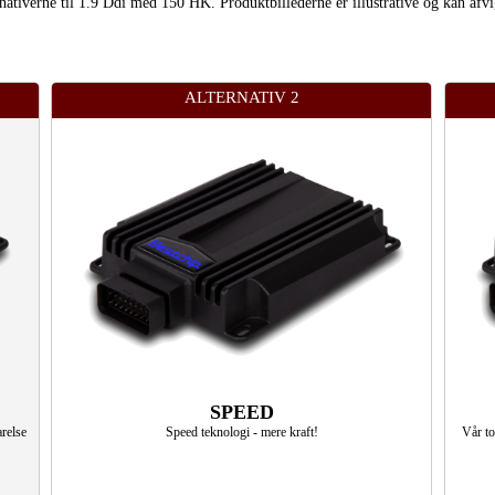
ternativerne til 1.9 Ddi med 150 HK. Produktbillederne er illustrative og kan afvi
ALTERNATIV 2
SPEED
relse
Speed teknologi - mere kraft!
Vår to