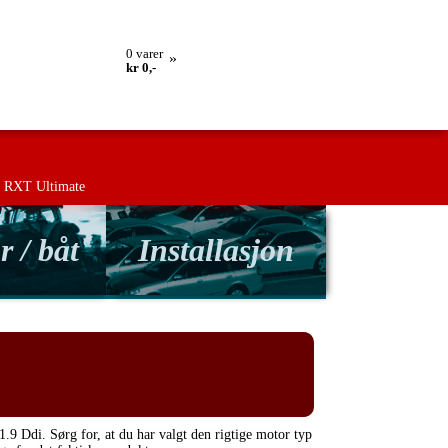
lling
Retur
Kontakt os
Betingelser
0
varer
»
kr 0,-
RXT Ultimate
r / båt
Installasjon
1.9 Ddi. Sørg for, at du har valgt den rigtige motor typ