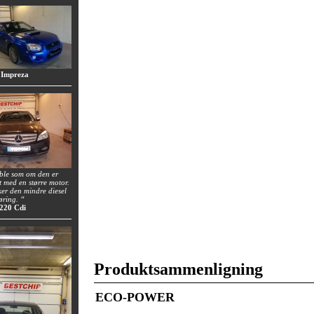
 Impreza
 ble som om den er
t med en større motor.
uker den mindre diesel
øring. “
 220 Cdi
Produktsammenligning
ECO-POWER