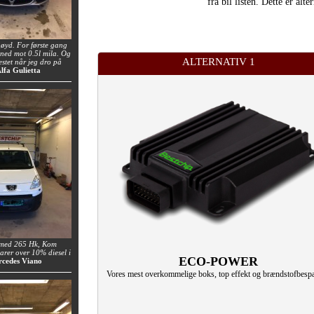
fra bil listen. Dette er al
øyd. For første gang
e ned mot 0.5l mila. Og
ALTERNATIV 1
estet når jeg dro på
Alfa Gulietta
 med 265 Hk, Kom
rer over 10% diesel i
ECO-POWER
rcedes Viano
Vores mest overkommelige boks, top effekt og brændstofbespa