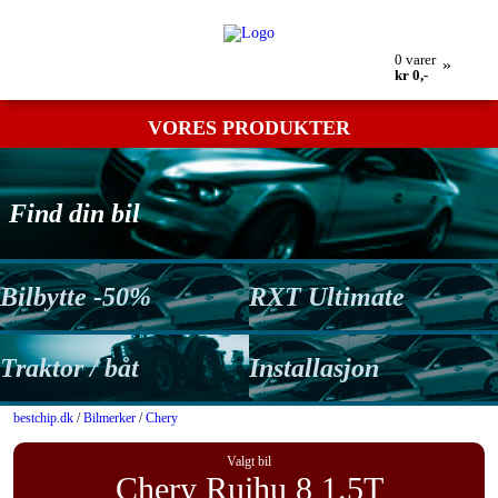
Min bestilling
Retur
Kontakt os
Betingelser
0
varer
»
kr 0,-
VORES PRODUKTER
Find din bil
Bilbytte -50%
RXT Ultimate
Traktor / båt
Installasjon
bestchip.dk
/
Bilmerker
/
Chery
Valgt bil
Chery Ruihu 8 1.5T