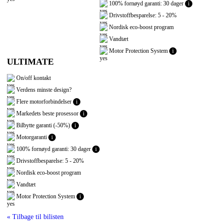
100% fornøyd garanti: 30 dager
i
Drivstoffbesparelse: 5 - 20%
Nordisk eco-boost program
Vandtæt
Motor Protection System
i
ULTIMATE
On/off kontakt
Verdens minste design?
Flere motorforbindelser
i
Markedets beste prosessor
i
Bilbytte garanti (-50%)
i
Motorgaranti
i
100% fornøyd garanti: 30 dager
i
Drivstoffbesparelse: 5 - 20%
Nordisk eco-boost program
Vandtæt
Motor Protection System
i
« Tilbage til bilisten