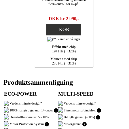
fjernkontroll for av/på.
DKK kr 2 990,-
KØB
Varen er på lager
Effekt med chip
194 HK ( +32%)
Moment med chip
276 Nm ( +31%)
Produktsammenligning
ECO-POWER
MULTI-SPEED
Verdens minste design?
Verdens minste design?
100% fornøyd garanti: 14 dager
i
Flere motorforbindelser
i
Drivstoffbesparelse: 5 - 10%
Bilbytte garanti (-50%)
i
Motor Protection System
i
Motorgaranti
i