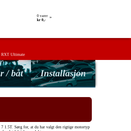
lling
Retur
Kontakt os
Betingelser
0
varer
»
kr 0,-
RXT Ultimate
r / båt
Installasjon
 7 1.5T. Sørg for, at du har valgt den rigtige motortyp