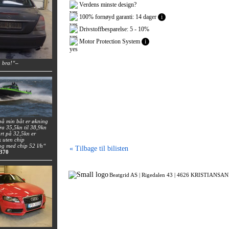
Verdens minste design?
100% fornøyd garanti: 14 dager
i
Drivstoffbesparelse: 5 - 10%
Motor Protection System
i
a bra!“
–
på min båt er økning
fra 35,5kn til 38,9kn
rt på 32,5kn er
k uten chip
 og med chip 52 l/h“
« Tilbage til bilisten
 370
Beatgrid AS |
Rigedalen 43 |
4626 KRISTIANSAND