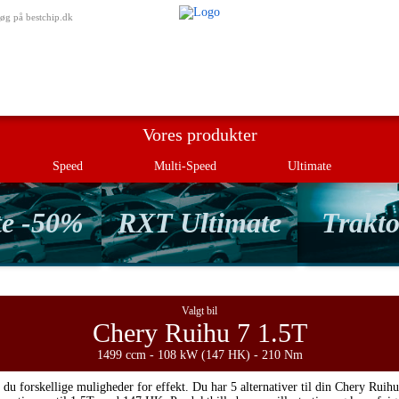
Min besti
øg på bestchip.dk
Vores produkter
Speed
Multi-Speed
Ultimate
te -50%
RXT Ultimate
Trakto
Valgt bil
Chery Ruihu 7 1.5T
1499 ccm - 108 kW (147 HK) - 210 Nm
 du forskellige muligheder for effekt. Du har 5 alternativer til din Chery Ruihu