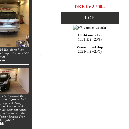
DKK kr 2 290,-
KØB
Varen er på lager
Effekt med chip
185 HK ( +26%)
Moment med chip
6 Hk. kjørte hjem
262 Nm ( +25%)
i tillæg 30% mere NM
eren. “
evia
 i lavt forbruk Krs-
n gang å prøve. Ned
0,50 pr mil. Langt
tabel kjøring med
ng og godt bunndrag.
ilig å kjenne at det
 ekstra når man drar
 bra jobb!“
Hdi