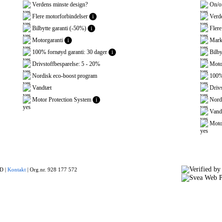
Verdens minste design?
On/of
Flere motorforbindelser
i
Verde
Bilbytte garanti (-50%)
i
Flere
Motorgaranti
i
Marke
100% fornøyd garanti: 30 dager
i
Bilby
Drivstoffbesparelse: 5 - 20%
Motor
Nordisk eco-boost program
100% 
Vandtæt
Drivs
Motor Protection System
i
Nordi
Vand
Motor
 |
Kontakt
|
Org.nr. 928 177 572