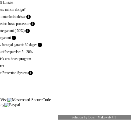
f kontakt
ns minste design?
 motorforbindelser
i
dets beste prosessor
i
tte garanti (-50%)
i
garanti
i
fornøyd garanti: 30 dager
i
toffbesparelse: 5 - 20%
sk eco-boost program
tæt
 Protection System
i
|
Solution by Dots
Makeweb 4.1