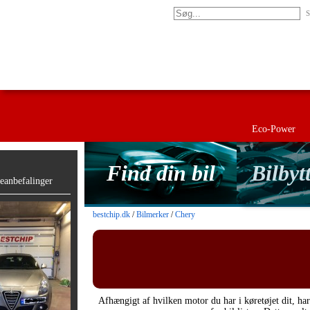
S
Eco-Power
Find din bil
Bilbyt
anbefalinger
bestchip.dk
/
Bilmerker
/
Chery
Afhængigt af hvilken motor du har i køretøjet dit, har