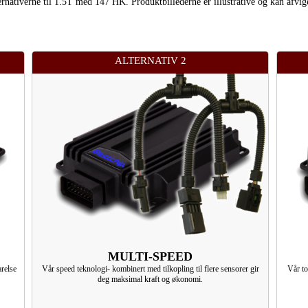
lternativerne til 1.5T med 147 HK. Produktbillederne er illustrative og kan afvig
ALTERNATIV 2
MULTI-SPEED
relse
Vår speed teknologi- kombinert med tilkopling til flere sensorer gir
Vår to
deg maksimal kraft og økonomi.