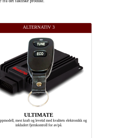
e fra det faktiske produkt.
ALTERNATIV 3
ULTIMATE
ppmodell, mest kraft og levetid med kvalitets elektronikk og
inkludert fjernkontroll for av/på.