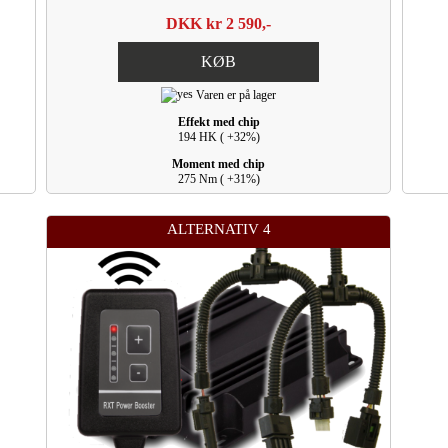
DKK kr 2 590,-
KØB
Varen er på lager
Effekt med chip
194 HK ( +32%)
Moment med chip
275 Nm ( +31%)
ALTERNATIV 4