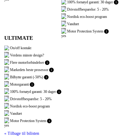
100% fornøyd garanti: 30 dager
i
Drivstoffbesparelse: 5 - 20%
Nordisk eco-boost program
Vandtæt
Motor Protection System
i
ULTIMATE
On/off kontakt
Verdens minste design?
Flere motorforbindelser
i
Markedets beste prosessor
i
Bilbytte garanti (-50%)
i
Motorgaranti
i
100% fornøyd garanti: 30 dager
i
Drivstoffbesparelse: 5 - 20%
Nordisk eco-boost program
Vandtæt
Motor Protection System
i
« Tilbage til bilisten