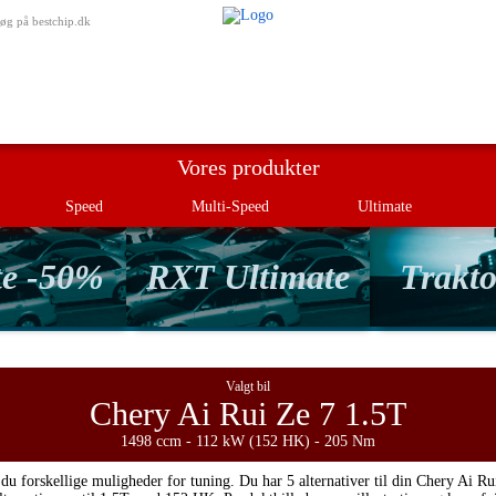
Min besti
øg på bestchip.dk
Vores produkter
Speed
Multi-Speed
Ultimate
te -50%
RXT Ultimate
Trakto
Valgt bil
Chery Ai Rui Ze 7 1.5T
1498 ccm - 112 kW (152 HK) - 205 Nm
du forskellige muligheder for tuning. Du har 5 alternativer til din Chery Ai Ru