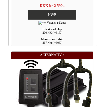
DKK kr 2 590,-
KØB
Varen er på lager
Effekt med chip
200 HK ( +31%)
Moment med chip
267 Nm ( +30%)
ALTERNATIV 4