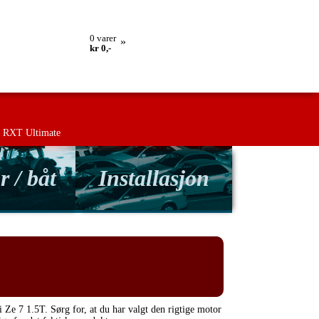
lling
Retur
Kontakt os
Betingelser
0
varer
»
kr 0,-
RXT Ultimate
r / båt
Installasjon
i Ze 7 1.5T. Sørg for, at du har valgt den rigtige motor