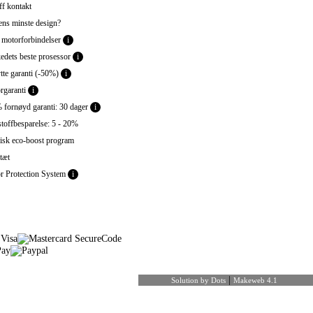
f kontakt
ns minste design?
 motorforbindelser
i
dets beste prosessor
i
tte garanti (-50%)
i
garanti
i
fornøyd garanti: 30 dager
i
toffbesparelse: 5 - 20%
sk eco-boost program
tæt
 Protection System
i
|
Solution by Dots
Makeweb 4.1