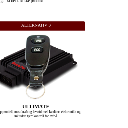
ige fra det faktiske produkt.
ALTERNATIV 3
ULTIMATE
ppmodell, mest kraft og levetid med kvalitets elektronikk og
inkludert fjernkontroll for av/på.