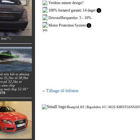
Verdens minste design?
100% fornøyd garanti: 14 dager
i
Drivstoffbesparelse: 5 - 10%
Motor Protection System
i
a bra!“
–
på min båt er økning
fra 35,5kn til 38,9kn
rt på 32,5kn er
k uten chip
 og med chip 52 l/h“
« Tilbage til bilisten
 370
Beatgrid AS |
Rigedalen 43 |
4626 KRISTIANSAND