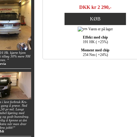
DKK kr 2 290,-
KØB
Varen er på lager
Effekt med chip
191 HK ( +25%)
Moment med chip
6 Hk. kjørte hjem
254 Nm ( +24%)
i tillæg 30% mere NM
eren. “
evia
 i lavt forbruk Krs-
n gang å prøve. Ned
0,50 pr mil. Langt
tabel kjøring med
ng og godt bunndrag.
ilig å kjenne at det
 ekstra når man drar
 bra jobb!“
Hdi