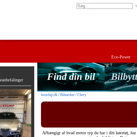
S
Eco-Power
Find din bil
Bilbyt
anbefalinger
bestchip.dk
/
Bilmerker
/
Chery
Afhængigt af hvad motor typ du har i ditt køretøj, har 