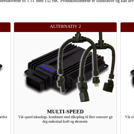
 alternativerne til 1.5T med 152 HK. Produktbillederne er illustrative og kan afv
ALTERNATIV 2
MULTI-SPEED
relse
Vår speed teknologi- kombinert med tilkopling til flere sensorer gir
Vår to
deg maksimal kraft og økonomi.