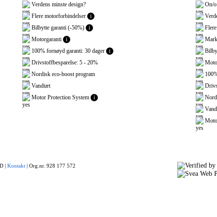
Verdens minste design?
On/of
Flere motorforbindelser
i
Verde
Bilbytte garanti (-50%)
i
Flere
Motorgaranti
i
Marke
100% fornøyd garanti: 30 dager
i
Bilby
Drivstoffbesparelse: 5 - 20%
Motor
Nordisk eco-boost program
100% 
Vandtæt
Drivs
Motor Protection System
i
Nordi
Vand
Motor
 |
Kontakt
|
Org.nr. 928 177 572