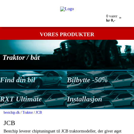
Min bestilling
Retur
Kontakt os
Betingelser
0
varer
»
kr 0,-
VORES PRODUKTER
Traktor / båt
Find din bil
Bilbytte -50%
RXT Ultimate
Installasjon
bestchip.dk
/
Traktor
/
JCB
JCB
Bestchip leverer chiptuningsæt til JCB traktormodeller, der giver øget