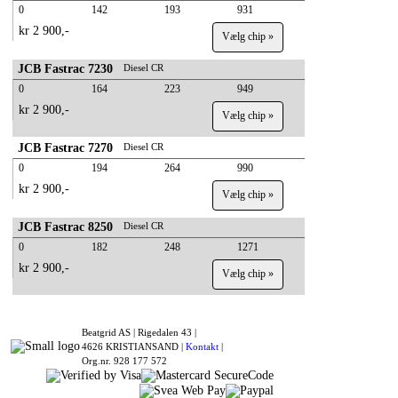
0
142
193
931
kr 2 900,-
Vælg chip »
JCB Fastrac 7230
Diesel CR
0
164
223
949
kr 2 900,-
Vælg chip »
JCB Fastrac 7270
Diesel CR
0
194
264
990
kr 2 900,-
Vælg chip »
JCB Fastrac 8250
Diesel CR
0
182
248
1271
kr 2 900,-
Vælg chip »
Beatgrid AS |
Rigedalen 43 |
4626 KRISTIANSAND |
Kontakt
|
Org.nr. 928 177 572