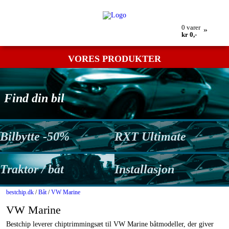
Min bestilling
Retur
Kontakt os
Betingelser
0
varer
»
kr 0,-
VORES PRODUKTER
Find din bil
Bilbytte -50%
RXT Ultimate
Traktor / båt
Installasjon
bestchip.dk
/
Båt
/
VW Marine
VW Marine
Bestchip leverer chiptrimmingsæt til VW Marine båtmodeller, der giver